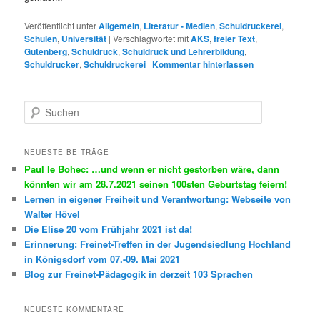
Veröffentlicht unter
Allgemein
,
Literatur - Medien
,
Schuldruckerei
,
Schulen
,
Universität
|
Verschlagwortet mit
AKS
,
freier Text
,
Gutenberg
,
Schuldruck
,
Schuldruck und Lehrerbildung
,
Schuldrucker
,
Schuldruckerei
|
Kommentar hinterlassen
S
u
c
h
NEUESTE BEITRÄGE
e
Paul le Bohec: …und wenn er nicht gestorben wäre, dann
n
könnten wir am 28.7.2021 seinen 100sten Geburtstag feiern!
Lernen in eigener Freiheit und Verantwortung: Webseite von
Walter Hövel
Die Elise 20 vom Frühjahr 2021 ist da!
Erinnerung: Freinet-Treffen in der Jugendsiedlung Hochland
in Königsdorf vom 07.-09. Mai 2021
Blog zur Freinet-Pädagogik in derzeit 103 Sprachen
NEUESTE KOMMENTARE