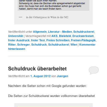
in der Ortnergasse in Wien in der M2
Veröffentlicht unter
Allgemein
,
Literatur - Medien
,
Schuldruckerei
,
Universität
|
Verschlagwortet mit
AKS
,
Bielefeld
,
Druckwerkstatt
,
freier Ausdruck
,
freier Text
,
Freies Schreiben
,
Freinet-Pädagogik
,
Ritter
,
Schreger
,
Schuldruck
,
Schuldruckerei
,
Wien
|
Kommentar
hinterlassen
Schuldruck überarbeitet
Veröffentlicht am
1. August 2012
von
Juergen
Nachdem die Seiten schon mit Google gefunden wurden:
Die Seiten zur Schuldruckerei wurden vollkommen überarbeitet